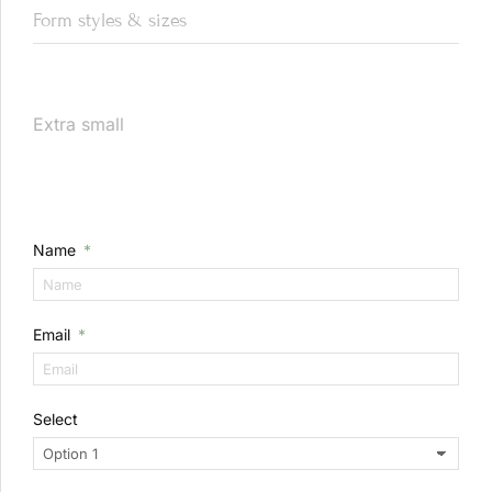
Form styles & sizes
Extra small
Name
Email
Select