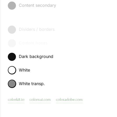
Content secondary
Dividers / borders
Content boxes
Dark background
White
White transp.
colorkit.io
colorsui.com
color.adobe.com